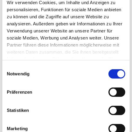
Reparatur von mechatronischen Systemen
Wir verwenden Cookies, um Inhalte und Anzeigen zu
personalisieren, Funktionen für soziale Medien anbieten
Kenntnisse in der Programmierung und
zu können und die Zugriffe auf unsere Website zu
Steuerung von mechatronischen Systemen
analysieren. Außerdem geben wir Informationen zu Ihrer
Kenntnisse in der Pneumatik und Hydraulik
Verwendung unserer Website an unsere Partner für
soziale Medien, Werbung und Analysen weiter. Unsere
Partner führen diese Informationen möglicherweise mit
weiteren Daten zusammen, die Sie ihnen bereitgestellt
Jetzt schnell bewerben
haben oder die sie im Rahmen Ihrer Nutzung der Dienste
gesammelt haben.
Einwilligungsauswahl
Notwendig
Merken
Präferenzen
Standort:
Dresden
Statistiken
Marketing