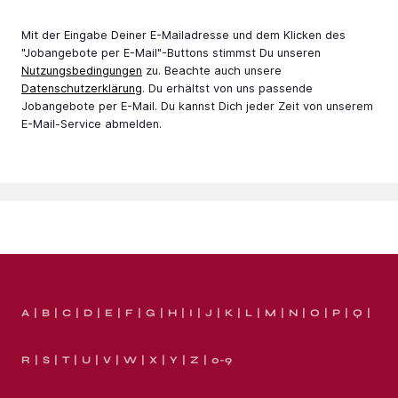
Mit der Eingabe Deiner E-Mail­adresse und dem Klicken des
"Jobangebote per E-Mail"-Buttons stimmst Du unseren
Nutzungsbedingungen
zu. Beachte auch unsere
Datenschutzerklärung
. Du erhältst von uns passende
Jobangebote per E-Mail. Du kannst Dich jeder Zeit von unserem
E-Mail-Service abmelden.
A
B
C
D
E
F
G
H
I
J
K
L
M
N
O
P
Q
R
S
T
U
V
W
X
Y
Z
0-9