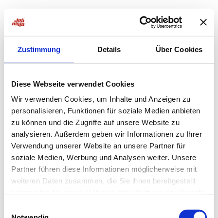
Zustimmung
Details
Über Cookies
Diese Webseite verwendet Cookies
Wir verwenden Cookies, um Inhalte und Anzeigen zu
personalisieren, Funktionen für soziale Medien anbieten
zu können und die Zugriffe auf unsere Website zu
analysieren. Außerdem geben wir Informationen zu Ihrer
Verwendung unserer Website an unsere Partner für
soziale Medien, Werbung und Analysen weiter. Unsere
Partner führen diese Informationen möglicherweise mit
weiteren Daten zusammen, die Sie ihnen bereitgestellt
haben oder die sie im Rahmen Ihrer Nutzung der Dienste
Application error: a
client
-side exception has occurred while
gesammelt haben.
Einwilligungsauswahl
Notwendig
loading
jobninja.com
(see the
browser console
for more