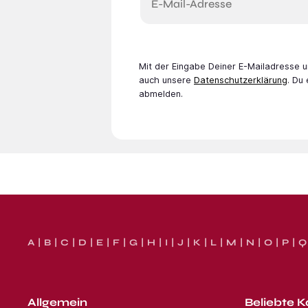
E-Mail-Adresse
Mit der Eingabe Deiner E-Mail­adresse
auch unsere
Datenschutzerklärung
. Du
abmelden.
A
B
C
D
E
F
G
H
I
J
K
L
M
N
O
P
Q
Allgemein
Beliebte K