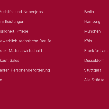
 Aushilfs- und Nebenjobs
Berlin
nstleistungen
Hamburg
sundheit, Pflege
München
ewerblich technische Berufe
Köln
istik, Materialwirtschaft
Frankfurt am
rkauf, Sales
Düsseldorf
fahrer, Personenbeförderung
Stuttgart
en
Alle Städte