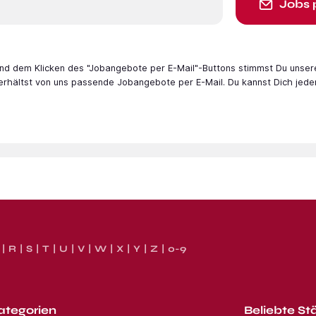
Jobs 
 und dem Klicken des "Jobangebote per E-Mail"-Buttons stimmst Du unser
 erhältst von uns passende Jobangebote per E-Mail. Du kannst Dich jede
R
S
T
U
V
W
X
Y
Z
0-9
ategorien
Beliebte St