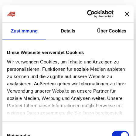
Zustimmung
Details
Über Cookies
Diese Webseite verwendet Cookies
Wir verwenden Cookies, um Inhalte und Anzeigen zu
personalisieren, Funktionen für soziale Medien anbieten
zu können und die Zugriffe auf unsere Website zu
analysieren. Außerdem geben wir Informationen zu Ihrer
Verwendung unserer Website an unsere Partner für
soziale Medien, Werbung und Analysen weiter. Unsere
Partner führen diese Informationen möglicherweise mit
weiteren Daten zusammen, die Sie ihnen bereitgestellt
haben oder die sie im Rahmen Ihrer Nutzung der Dienste
Application error: a
client
-side exception has occurred while
gesammelt haben.
Einwilligungsauswahl
Notwendig
loading
jobninja.com
(see the
browser console
for more