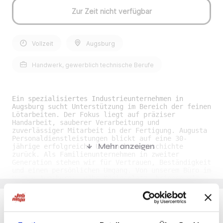
Zur Zeit nicht verfügbar
Vollzeit
Augsburg
Handwerk, gewerblich technische Berufe
Ein spezialisiertes Industrieunternehmen in
Augsburg sucht Unterstützung im Bereich der feinen
Lötarbeiten. Der Fokus liegt auf präziser
Handarbeit, sauberer Verarbeitung und
zuverlässiger Mitarbeit in der Fertigung. Augusta
Personaldienstleistungen blickt auf eine 30-
Mehr anzeigen
jährige erfolgreiche Unternehmensgeschichte
zurück. Als Familienunternehmen in zweiter
Generation stehen wir für Vertrauen, Beständigkeit
und einen persönlichen Umgang. Von unserem Büro im
Herzen Augsburgs, nähe Königsplatz, bringen wir
unsere Leidenschaft für Personaldienstleistungen
tagtäglich in unsere Arbeit ein. Löter (m/w/d)
Ihre Aufgaben• Durchführen von feinen Lötarbeiten
an elektronischen oder mechanischen Bauteilen •
Bestücken, Nacharbeiten und Montieren kleiner
Du möchtest Jobs, die zu Dir passen?