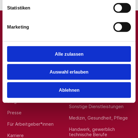
Statistiken
Marketing
A
B
C
D
E
F
G
H
I
J
K
L
M
N
O
P
Q
R
S
T
U
V
W
X
Y
Z
0-9
Alle zulassen
Auswahl erlauben
Allgemein
Beliebte Kategorien
Über uns
Hilfskräfte, Aushilfs- und
Ablehnen
Nebenjobs
Blog
Sonstige Dienstleistungen
Presse
Medizin, Gesundheit, Pflege
Für Arbeitgeber*innen
Handwerk, gewerblich
technische Berufe
Karriere