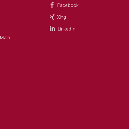
achbereichen
Facebook
Xing
LinkedIn
 Main
ichbar)
on
wert
 Team- und Kommunikationsfähigkeit