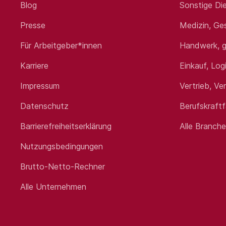
Blog
Sonstige Die
Ansprechpartner für Mitarbeiten
Presse
Medizin, Ge
Ihr Profil:
Für Arbeitgeber*innen
Handwerk, g
Karriere
Einkauf, Log
Abgeschlossene Berufsausbildung 
Idealerweise eine Weiterbildung z
Impressum
Vertrieb, Ve
Erfahrung in einer Führungsposi
Erfahrung im Shopfloor Manage
Datenschutz
Berufskraft
Selbstständige, strukturierte u
Gute EDV-Kenntnisse
Barrierefreiheitserklärung
Alle Branch
Hohe Eigenmotivation, Belastbarke
Nutzungsbedingungen
Gültiger Staplerschein (zwingend 
Bereitschaft zur Arbeit im Schic
Brutto-Netto-Rechner
Ausgeprägte Hands-on-Mentalit
Alle Unternehmen
Wir bieten Ihnen: