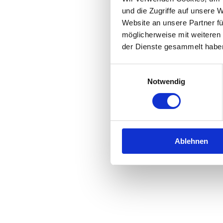
und die Zugriffe auf unsere 
Website an unsere Partner fü
Application error: a
client
-side 
möglicherweise mit weiteren
der Dienste gesammelt habe
Einwilligungsauswahl
Notwendig
Ablehnen