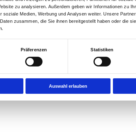
Website zu analysieren. Außerdem geben wir Informationen zu I
r soziale Medien, Werbung und Analysen weiter. Unsere Partner
exception has occurred while loading
jobninja.com
(see the
browse
 Daten zusammen, die Sie ihnen bereitgestellt haben oder die s
n.
Präferenzen
Statistiken
Auswahl erlauben