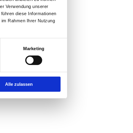
hrer Verwendung unserer
 führen diese Informationen
r console
for more information).
ie im Rahmen Ihrer Nutzung
Marketing
Alle zulassen