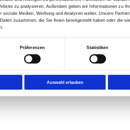
Website zu analysieren. Außerdem geben wir Informationen zu I
r soziale Medien, Werbung und Analysen weiter. Unsere Partner
exception has occurred while loading
jobninja.com
(see the
browse
 Daten zusammen, die Sie ihnen bereitgestellt haben oder die s
n.
Präferenzen
Statistiken
Auswahl erlauben