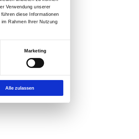
hrer Verwendung unserer
 führen diese Informationen
r console
for more information).
ie im Rahmen Ihrer Nutzung
Marketing
Alle zulassen