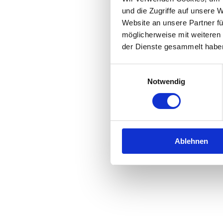
und die Zugriffe auf unsere 
Website an unsere Partner fü
Application error: a
client
-side 
möglicherweise mit weiteren
der Dienste gesammelt habe
Einwilligungsauswahl
Notwendig
Ablehnen