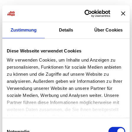
Zustimmung
Details
Über Cookies
Diese Webseite verwendet Cookies
Wir verwenden Cookies, um Inhalte und Anzeigen zu
personalisieren, Funktionen für soziale Medien anbieten
zu können und die Zugriffe auf unsere Website zu
analysieren. Außerdem geben wir Informationen zu Ihrer
Verwendung unserer Website an unsere Partner für
soziale Medien, Werbung und Analysen weiter. Unsere
Partner führen diese Informationen möglicherweise mit
weiteren Daten zusammen, die Sie ihnen bereitgestellt
haben oder die sie im Rahmen Ihrer Nutzung der Dienste
Application error: a
client
-side exception has occurred while
gesammelt haben.
Einwilligungsauswahl
Notwendig
loading
jobninja.com
(see the
browser console
for more