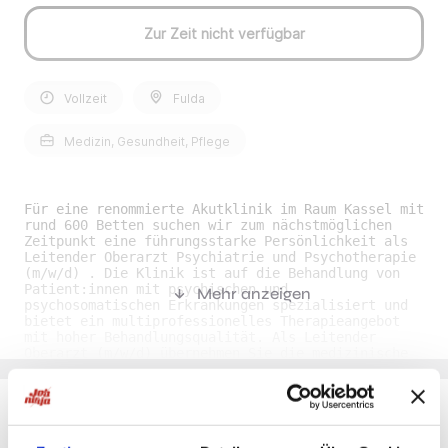
Zur Zeit nicht verfügbar
Vollzeit
Fulda
Medizin, Gesundheit, Pflege
Für eine renommierte Akutklinik im Raum Kassel mit
rund 600 Betten suchen wir zum nächstmöglichen
Zeitpunkt eine führungsstarke Persönlichkeit als
Leitender Oberarzt Psychiatrie und Psychotherapie
(m/w/d) . Die Klinik ist auf die Behandlung von
Patient:innen mit psychischen und
Mehr anzeigen
psychosomatischen Erkrankungen spezialisiert und
bietet ein multiprofessionelles Therapieangebot
mit hoher Behandlungsqualität. Als Leitender
Oberarzt (m/w/d) übernehmen Sie die medizinische
Gesamtverantwortung für die psychiatrisch-
psychotherapeutische Versorgung, steuern komplexe
Behandlungsprozesse und sichern eine hohe
fachliche Qualität im Team. Gleichzeitig prägen
Sie die strategische und inhaltliche
Du möchtest Jobs, die zu Dir passen?