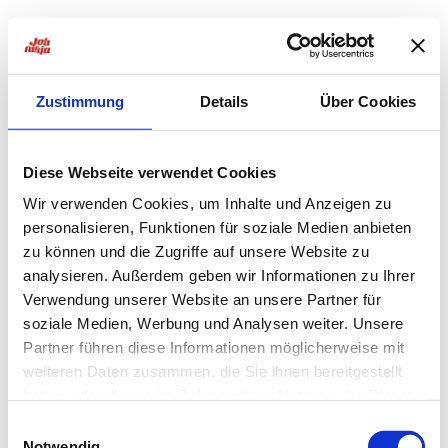
Zustimmung
Details
Über Cookies
Diese Webseite verwendet Cookies
Wir verwenden Cookies, um Inhalte und Anzeigen zu
personalisieren, Funktionen für soziale Medien anbieten
zu können und die Zugriffe auf unsere Website zu
analysieren. Außerdem geben wir Informationen zu Ihrer
Verwendung unserer Website an unsere Partner für
soziale Medien, Werbung und Analysen weiter. Unsere
Partner führen diese Informationen möglicherweise mit
weiteren Daten zusammen, die Sie ihnen bereitgestellt
haben oder die sie im Rahmen Ihrer Nutzung der Dienste
Application error: a
client
-side exception has occurred while
gesammelt haben.
Einwilligungsauswahl
Notwendig
loading
jobninja.com
(see the
browser console
for more