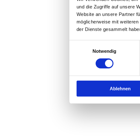
und die Zugriffe auf unsere 
Website an unsere Partner fü
Application error: a
client
-side 
möglicherweise mit weiteren
der Dienste gesammelt habe
Einwilligungsauswahl
Notwendig
Ablehnen