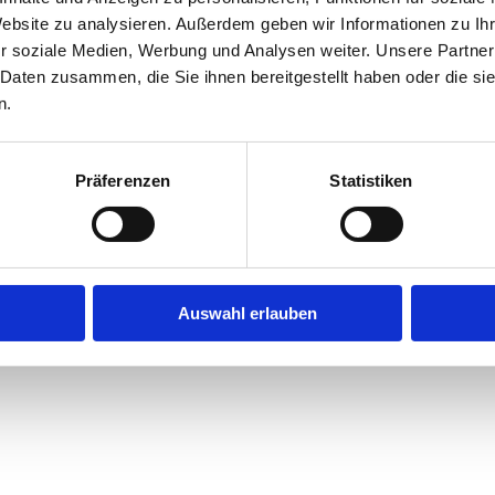
Website zu analysieren. Außerdem geben wir Informationen zu I
r soziale Medien, Werbung und Analysen weiter. Unsere Partner
exception has occurred while loading
jobninja.com
(see the
browse
 Daten zusammen, die Sie ihnen bereitgestellt haben oder die s
n.
Präferenzen
Statistiken
Auswahl erlauben