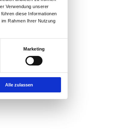
hrer Verwendung unserer
 führen diese Informationen
r console
for more information).
ie im Rahmen Ihrer Nutzung
Marketing
Alle zulassen