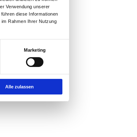
hrer Verwendung unserer
 führen diese Informationen
r console
for more information).
ie im Rahmen Ihrer Nutzung
Marketing
Alle zulassen