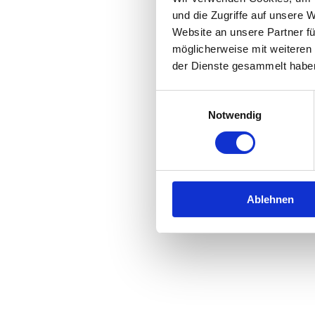
und die Zugriffe auf unsere 
Website an unsere Partner fü
Application error: a
client
-side 
möglicherweise mit weiteren
der Dienste gesammelt habe
Einwilligungsauswahl
Notwendig
Ablehnen