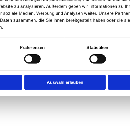
Website zu analysieren. Außerdem geben wir Informationen zu I
r soziale Medien, Werbung und Analysen weiter. Unsere Partner
exception has occurred while loading
jobninja.com
(see the
browse
 Daten zusammen, die Sie ihnen bereitgestellt haben oder die s
n.
Präferenzen
Statistiken
Auswahl erlauben