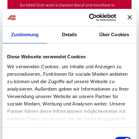
Du fühlst Dich wohl in Deinem Beruf und möchtest in
Deiner Branche bleiben? Hier findest Du das gesamte
Angebot aus Deiner Branche.
Mehr
Zustimmung
Details
Über Cookies
Jobs in der Nähe
Diese Webseite verwendet Cookies
Wir verwenden Cookies, um Inhalte und Anzeigen zu
personalisieren, Funktionen für soziale Medien anbieten
Jobs in der Nähe!
zu können und die Zugriffe auf unsere Website zu
analysieren. Außerdem geben wir Informationen zu Ihrer
Auf unserer Plattform findest Du eine große Auswahl
an Stellenangeboten, die nach Städten sortiert sind,
Verwendung unserer Website an unsere Partner für
sodass Du gezielt nach Jobs direkt in Deiner Nähe
soziale Medien, Werbung und Analysen weiter. Unsere
suchen kannst. Egal, ob Du eine neue
Partner führen diese Informationen möglicherweise mit
Herausforderung suchst, einen beruflichen Wechsel
planst oder einfach eine Stelle in Deinem aktuellen
weiteren Daten zusammen, die Sie ihnen bereitgestellt
Wohnort bevorzugst – bei uns wirst Du fündig.
haben oder die sie im Rahmen Ihrer Nutzung der Dienste
gesammelt haben.
Mehr
Einwilligungsauswahl