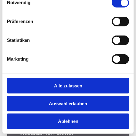
Notwendig
Jobsuche andersrum
Präferenzen
Statistiken
Jobsuche andersrum!
Hast Du keine Lust und Zeit, auf Jobbörsen jede
Marketing
Stellenanzeige zu durchsuchen? Teste die "Jobsuche
andersrum", lade Deinen Lebenslauf hoch und lasse
Dir Jobs vorschlagen, die zu Dir passen.
Mehr
Alle zulassen
Was bleibt vom Brutto?
Auswahl erlauben
Ablehnen
Was bleibt vom Brutto?