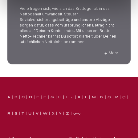
Viele fragen sich, wie sich das Bruttogehalt in das
Nettogehalt umwandelt. Steuern,
Sozialversicherungsbeiträge und andere Abzüge
sorgen dafür, dass vom ursprünglichen Betrag nicht
alles auf Deinem Konto landet. Mit unserem Brutto-
Netto-Rechner kannst Du sofort Klarheit über Deinen
tatsächlichen Nettolohn bekommen.
Mehr
A
B
C
D
E
F
G
H
I
J
K
L
M
N
O
P
Q
R
S
T
U
V
W
X
Y
Z
0-9