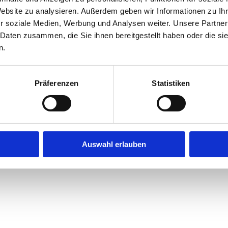
Website zu analysieren. Außerdem geben wir Informationen zu I
r soziale Medien, Werbung und Analysen weiter. Unsere Partner
exception has occurred while loading
jobninja.com
(see the
browse
 Daten zusammen, die Sie ihnen bereitgestellt haben oder die s
n.
Präferenzen
Statistiken
Auswahl erlauben