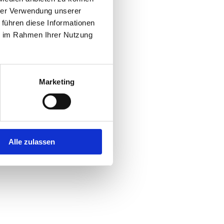
hrer Verwendung unserer
 führen diese Informationen
r console
for more information).
ie im Rahmen Ihrer Nutzung
Marketing
Alle zulassen