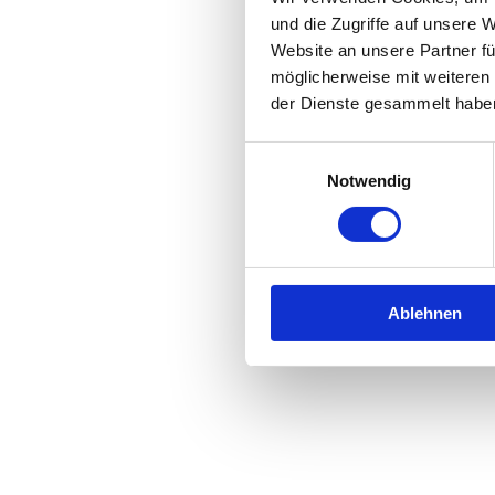
und die Zugriffe auf unsere 
Website an unsere Partner fü
Application error: a
client
-side 
möglicherweise mit weiteren
der Dienste gesammelt habe
Einwilligungsauswahl
Notwendig
Ablehnen