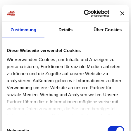
Zustimmung
Details
Über Cookies
Diese Webseite verwendet Cookies
Wir verwenden Cookies, um Inhalte und Anzeigen zu
personalisieren, Funktionen für soziale Medien anbieten
zu können und die Zugriffe auf unsere Website zu
analysieren. Außerdem geben wir Informationen zu Ihrer
Verwendung unserer Website an unsere Partner für
soziale Medien, Werbung und Analysen weiter. Unsere
Partner führen diese Informationen möglicherweise mit
weiteren Daten zusammen, die Sie ihnen bereitgestellt
haben oder die sie im Rahmen Ihrer Nutzung der Dienste
Application error: a
client
-side exception has occurred while
gesammelt haben.
Einwilligungsauswahl
Notwendig
loading
jobninja.com
(see the
browser console
for more