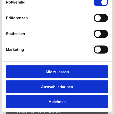
Notwendig
Jobsuche andersrum
Präferenzen
Statistiken
Jobsuche andersrum!
Hast Du keine Lust und Zeit, auf Jobbörsen jede
Marketing
Stellenanzeige zu durchsuchen? Teste die "Jobsuche
andersrum", lade Deinen Lebenslauf hoch und lasse
Dir Jobs vorschlagen, die zu Dir passen.
Mehr
Alle zulassen
Was bleibt vom Brutto?
Auswahl erlauben
Ablehnen
Was bleibt vom Brutto?