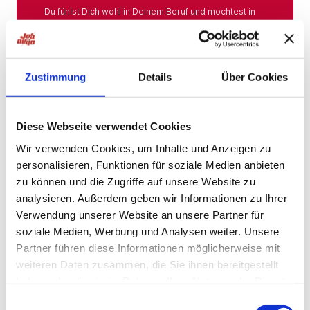
Du fühlst Dich wohl in Deinem Beruf und möchtest in
Deiner Branche bleiben? Hier findest Du das gesamte
Angebot aus Deiner Branche.
Mehr
Zustimmung
Details
Über Cookies
Jobs in der Nähe
Diese Webseite verwendet Cookies
Wir verwenden Cookies, um Inhalte und Anzeigen zu
personalisieren, Funktionen für soziale Medien anbieten
Jobs in der Nähe!
zu können und die Zugriffe auf unsere Website zu
analysieren. Außerdem geben wir Informationen zu Ihrer
Auf unserer Plattform findest Du eine große Auswahl
an Stellenangeboten, die nach Städten sortiert sind,
Verwendung unserer Website an unsere Partner für
sodass Du gezielt nach Jobs direkt in Deiner Nähe
soziale Medien, Werbung und Analysen weiter. Unsere
suchen kannst. Egal, ob Du eine neue
Partner führen diese Informationen möglicherweise mit
Herausforderung suchst, einen beruflichen Wechsel
planst oder einfach eine Stelle in Deinem aktuellen
weiteren Daten zusammen, die Sie ihnen bereitgestellt
Wohnort bevorzugst – bei uns wirst Du fündig.
haben oder die sie im Rahmen Ihrer Nutzung der Dienste
gesammelt haben.
Mehr
Einwilligungsauswahl