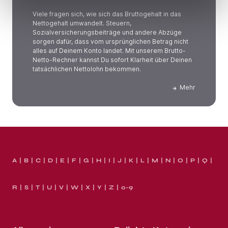
Viele fragen sich, wie sich das Bruttogehalt in das
Nettogehalt umwandelt. Steuern,
Sozialversicherungsbeiträge und andere Abzüge
sorgen dafür, dass vom ursprünglichen Betrag nicht
alles auf Deinem Konto landet. Mit unserem Brutto-
Netto-Rechner kannst Du sofort Klarheit über Deinen
tatsächlichen Nettolohn bekommen.
Mehr
A
B
C
D
E
F
G
H
I
J
K
L
M
N
O
P
Q
R
S
T
U
V
W
X
Y
Z
0-9