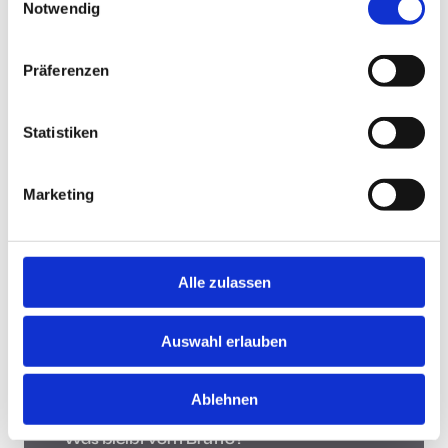
Notwendig
Jobsuche andersrum
Präferenzen
Statistiken
Jobsuche andersrum!
Hast Du keine Lust und Zeit, auf Jobbörsen jede
Marketing
Stellenanzeige zu durchsuchen? Teste die "Jobsuche
andersrum", lade Deinen Lebenslauf hoch und lasse
Dir Jobs vorschlagen, die zu Dir passen.
Mehr
Alle zulassen
Was bleibt vom Brutto?
Auswahl erlauben
Ablehnen
Was bleibt vom Brutto?