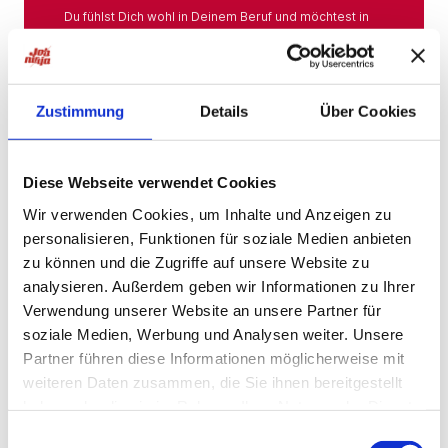
Du fühlst Dich wohl in Deinem Beruf und möchtest in
Deiner Branche bleiben? Hier findest Du das gesamte
Angebot aus Deiner Branche.
Mehr
Zustimmung
Details
Über Cookies
Jobs in der Nähe
Diese Webseite verwendet Cookies
Wir verwenden Cookies, um Inhalte und Anzeigen zu
personalisieren, Funktionen für soziale Medien anbieten
Jobs in der Nähe!
zu können und die Zugriffe auf unsere Website zu
analysieren. Außerdem geben wir Informationen zu Ihrer
Auf unserer Plattform findest Du eine große Auswahl
an Stellenangeboten, die nach Städten sortiert sind,
Verwendung unserer Website an unsere Partner für
sodass Du gezielt nach Jobs direkt in Deiner Nähe
soziale Medien, Werbung und Analysen weiter. Unsere
suchen kannst. Egal, ob Du eine neue
Partner führen diese Informationen möglicherweise mit
Herausforderung suchst, einen beruflichen Wechsel
planst oder einfach eine Stelle in Deinem aktuellen
weiteren Daten zusammen, die Sie ihnen bereitgestellt
Wohnort bevorzugst – bei uns wirst Du fündig.
haben oder die sie im Rahmen Ihrer Nutzung der Dienste
gesammelt haben.
Mehr
Einwilligungsauswahl