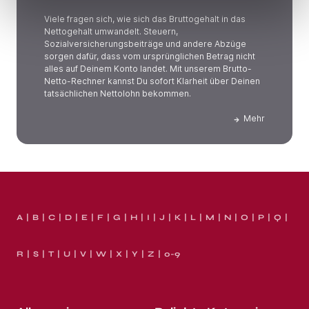
Viele fragen sich, wie sich das Bruttogehalt in das
Nettogehalt umwandelt. Steuern,
Sozialversicherungsbeiträge und andere Abzüge
sorgen dafür, dass vom ursprünglichen Betrag nicht
alles auf Deinem Konto landet. Mit unserem Brutto-
Netto-Rechner kannst Du sofort Klarheit über Deinen
tatsächlichen Nettolohn bekommen.
Mehr
A
B
C
D
E
F
G
H
I
J
K
L
M
N
O
P
Q
R
S
T
U
V
W
X
Y
Z
0-9