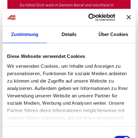
Du fühlst Dich wohl in Deinem Beruf und möchtest in
Deiner Branche bleiben? Hier findest Du das gesamte
Angebot aus Deiner Branche.
Mehr
Zustimmung
Details
Über Cookies
Jobs in der Nähe
Diese Webseite verwendet Cookies
Wir verwenden Cookies, um Inhalte und Anzeigen zu
personalisieren, Funktionen für soziale Medien anbieten
Jobs in der Nähe!
zu können und die Zugriffe auf unsere Website zu
analysieren. Außerdem geben wir Informationen zu Ihrer
Auf unserer Plattform findest Du eine große Auswahl
an Stellenangeboten, die nach Städten sortiert sind,
Verwendung unserer Website an unsere Partner für
sodass Du gezielt nach Jobs direkt in Deiner Nähe
soziale Medien, Werbung und Analysen weiter. Unsere
suchen kannst. Egal, ob Du eine neue
Partner führen diese Informationen möglicherweise mit
Herausforderung suchst, einen beruflichen Wechsel
planst oder einfach eine Stelle in Deinem aktuellen
weiteren Daten zusammen, die Sie ihnen bereitgestellt
Wohnort bevorzugst – bei uns wirst Du fündig.
haben oder die sie im Rahmen Ihrer Nutzung der Dienste
gesammelt haben.
Mehr
Einwilligungsauswahl