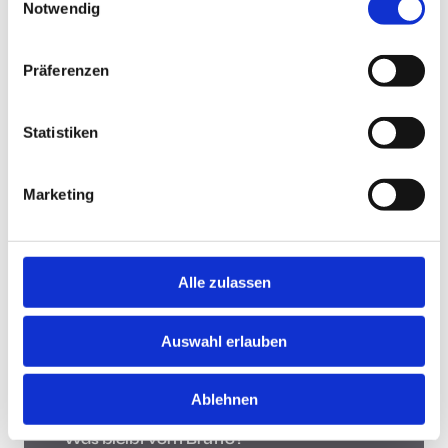
Notwendig
Jobsuche andersrum
Präferenzen
Statistiken
Jobsuche andersrum!
Hast Du keine Lust und Zeit, auf Jobbörsen jede
Marketing
Stellenanzeige zu durchsuchen? Teste die "Jobsuche
andersrum", lade Deinen Lebenslauf hoch und lasse
Dir Jobs vorschlagen, die zu Dir passen.
Mehr
Alle zulassen
Was bleibt vom Brutto?
Auswahl erlauben
Ablehnen
Was bleibt vom Brutto?