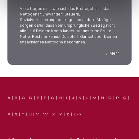
Viele fragen sich, wie sich das Bruttogehalt in das
Nettogehalt umwandelt. Steuern,
Sozialversicherungsbeiträge und andere Abzüge
sorgen dafür, dass vom ursprünglichen Betrag nicht
alles auf Deinem Konto landet. Mit unserem Brutto-
Netto-Rechner kannst Du sofort Klarheit über Deinen
tatsächlichen Nettolohn bekommen.
Mehr
A
B
C
D
E
F
G
H
I
J
K
L
M
N
O
P
Q
R
S
T
U
V
W
X
Y
Z
0-9