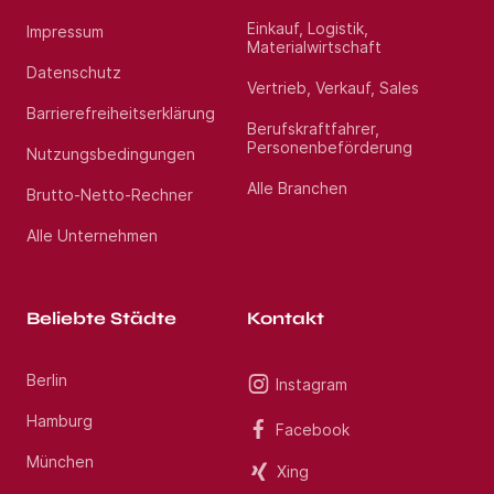
auf Ihre Bewerbung als Leitender Oberarzt
Kardiologie (m/w/d) im Raum Leipzig.
Einkauf, Logistik,
Impressum
Materialwirtschaft
Datenschutz
Standort:
Leipzig
Vertrieb, Verkauf, Sales
Barrierefreiheitserklärung
Berufskraftfahrer,
Personenbeförderung
Nutzungsbedingungen
Alle Branchen
Brutto-Netto-Rechner
Alle Unternehmen
Beliebte Städte
Kontakt
Berlin
Instagram
Hamburg
Facebook
München
Xing