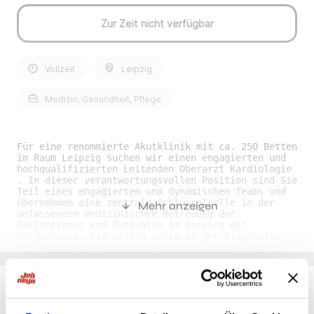
Zur Zeit nicht verfügbar
Vollzeit
Leipzig
Medizin, Gesundheit, Pflege
Für eine renommierte Akutklinik mit ca. 250 Betten
im Raum Leipzig suchen wir einen engagierten und
hochqualifizierten Leitenden Oberarzt Kardiologie
. In dieser verantwortungsvollen Position sind Sie
Teil eines engagierten und dynamischen Teams und
übernehmen eine zentrale Schlüsselrolle in der
Mehr anzeigen
umfassenden medizinischen Betreuung der
Patientinnen und Patienten im Bereich der
Kardiologie. Sie wirken aktiv an der Diagnostik,
Therapie und Nachsorge kardiologischer
Krankheitsbilder mit und tragen durch Ihre
Expertise maßgeblich zur Qualität und
Weiterentwicklung der kardiologischen Versorgung
bei. Darüber hinaus bringen Sie sich in
interdisziplinäre Abstimmungen ein und gestalten
Du möchtest Jobs, die zu Dir passen?