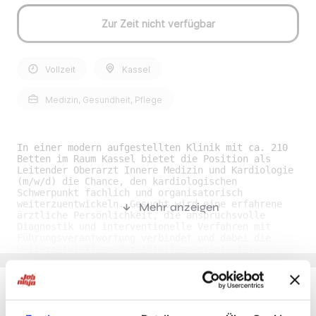
Zur Zeit nicht verfügbar
Vollzeit
Kassel
Medizin, Gesundheit, Pflege
In einer modern aufgestellten Klinik mit ca. 210
Betten im Raum Kassel bietet die Position als
Leitender Oberarzt Innere Medizin und Kardiologie
(m/w/d) die Chance, den kardiologischen
Schwerpunkt fachlich und organisatorisch
weiterzuentwickeln. Gesucht wird eine erfahrene
Mehr anzeigen
ärztliche Persönlichkeit, die anspruchsvolle
Diagnostik und interventionelle Verfahren mit
Führungsverantwortung verbindet und dabei die
Weiterentwicklung der Abteilung prägt. Ihre
Benefits• Gestaltungsspielraum: Sie übernehmen
eine verantwortungsvolle Leitungsfunktion mit der
Möglichkeit, Strukturen, Abläufe und medizinische
Standards nachhaltig mitzuprägen. • Moderne
Arbeitsumgebung: Sie arbeiten in einer zeitgemäß
Du möchtest Jobs, die zu Dir passen?