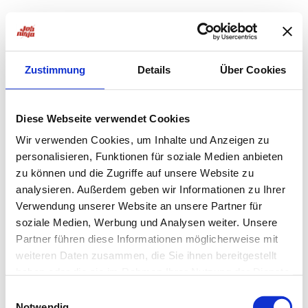
Zustimmung
Details
Über Cookies
Diese Webseite verwendet Cookies
Wir verwenden Cookies, um Inhalte und Anzeigen zu
personalisieren, Funktionen für soziale Medien anbieten
zu können und die Zugriffe auf unsere Website zu
analysieren. Außerdem geben wir Informationen zu Ihrer
Verwendung unserer Website an unsere Partner für
soziale Medien, Werbung und Analysen weiter. Unsere
Partner führen diese Informationen möglicherweise mit
weiteren Daten zusammen, die Sie ihnen bereitgestellt
haben oder die sie im Rahmen Ihrer Nutzung der Dienste
Application error: a
client
-side exception has occurred while
gesammelt haben.
Einwilligungsauswahl
Notwendig
loading
jobninja.com
(see the
browser console
for more