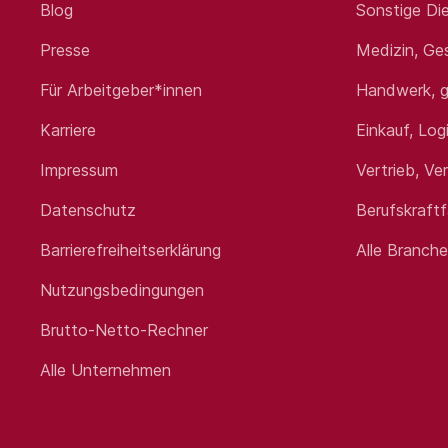
Gesundheitswesen. Haben Sie 
Blog
Sonstige Die
Ihre Bewerbung als Leitender
Presse
Medizin, Ge
Standort:
Lüneburg
Für Arbeitgeber*innen
Handwerk, g
Karriere
Einkauf, Log
Impressum
Vertrieb, Ve
Datenschutz
Berufskraft
Barrierefreiheitserklärung
Alle Branch
Nutzungsbedingungen
Brutto-Netto-Rechner
Alle Unternehmen