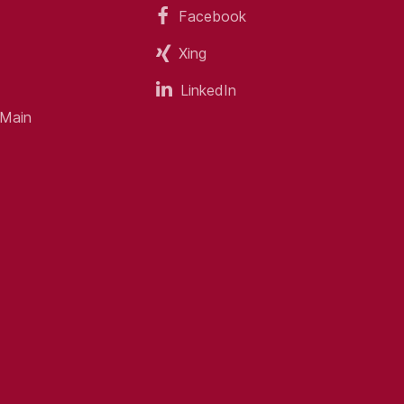
ben an. Wir freuen uns auf
Facebook
d) im Raum Hannover.
Xing
LinkedIn
 Main