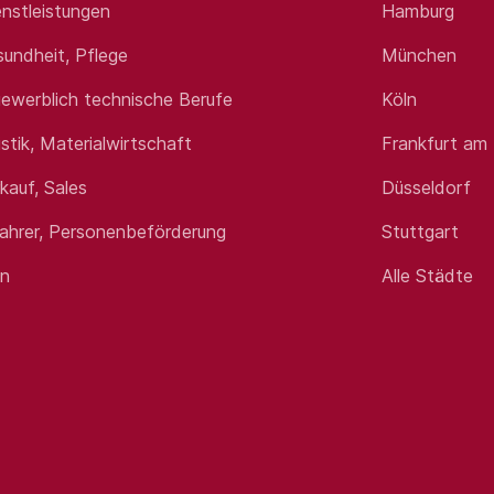
Fragen? Rufen Sie uns gerne unter Jetzt bewer
nstleistungen
Hamburg
 Oberarzt für Hämatologie und Onkologie (m/w/
sundheit, Pflege
München
ewerblich technische Berufe
Köln
istik, Materialwirtschaft
Frankfurt am
rkauf, Sales
Düsseldorf
fahrer, Personenbeförderung
Stuttgart
en
Alle Städte