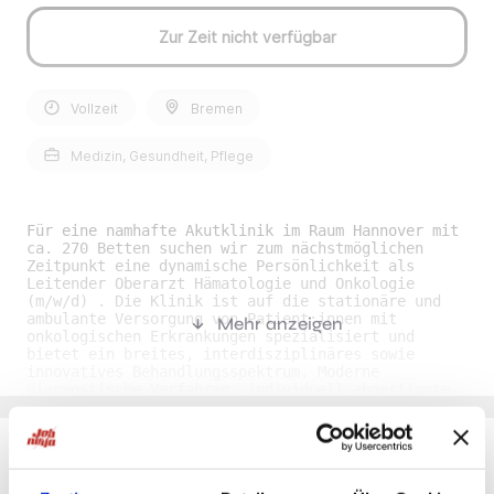
Zur Zeit nicht verfügbar
Vollzeit
Bremen
Medizin, Gesundheit, Pflege
Für eine namhafte Akutklinik im Raum Hannover mit
ca. 270 Betten suchen wir zum nächstmöglichen
Zeitpunkt eine dynamische Persönlichkeit als
Leitender Oberarzt Hämatologie und Onkologie
(m/w/d) . Die Klinik ist auf die stationäre und
ambulante Versorgung von Patient:innen mit
Mehr anzeigen
onkologischen Erkrankungen spezialisiert und
bietet ein breites, interdisziplinäres sowie
innovatives Behandlungsspektrum. Moderne
diagnostische Verfahren, individuell abgestimmte
Therapiekonzepte und die enge Zusammenarbeit
verschiedener Fachdisziplinen – darunter
Onkologie, Radiologie, Chirurgie, Psychonkologie
und Pflege – gewährleisten eine Versorgung auf
höchstem fachlichen Niveau. Durch die Kombination
Du möchtest Jobs, die zu Dir passen?