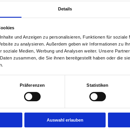
Jobs in der Nähe!
Details
möchtest in Deiner Branche
Auf unserer Plattform findest 
gebot aus Deiner Branche.
Stellenangeboten, die nach Stä
Jobs direkt in Deiner Nähe suc
Cookies
Herausforderung suchst, einen
nhalte und Anzeigen zu personalisieren, Funktionen für soziale
eine Stelle in Deinem aktuelle
fündig.
Website zu analysieren. Außerdem geben wir Informationen zu I
r soziale Medien, Werbung und Analysen weiter. Unsere Partner
Mehr
 Daten zusammen, die Sie ihnen bereitgestellt haben oder die s
n.
Was bleibt vom Brutto?
Präferenzen
Statistiken
Was bleibt vom Brutto?
en jede Stellenanzeige zu
Viele fragen sich, wie sich das
srum", lade Deinen Lebenslauf
umwandelt. Steuern, Sozialve
Auswahl erlauben
 zu Dir passen.
sorgen dafür, dass vom ursprün
Konto landet. Mit unserem Bru