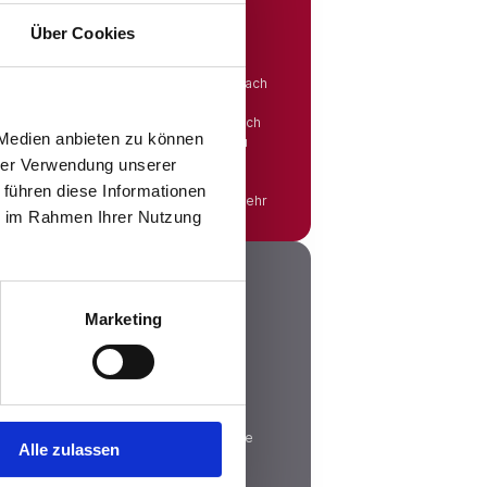
Über Cookies
Du eine große Auswahl an
dten sortiert sind, sodass Du gezielt nach
hen kannst. Egal, ob Du eine neue
 beruflichen Wechsel planst oder einfach
 Medien anbieten zu können
n Wohnort bevorzugst – bei uns wirst Du
hrer Verwendung unserer
 führen diese Informationen
Mehr
ie im Rahmen Ihrer Nutzung
Marketing
 Bruttogehalt in das Nettogehalt
rsicherungsbeiträge und andere Abzüge
Alle zulassen
glichen Betrag nicht alles auf Deinem
tto-Netto-Rechner kannst Du sofort