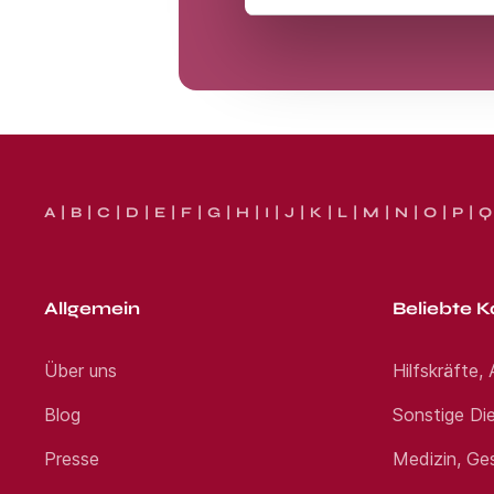
A
B
C
D
E
F
G
H
I
J
K
L
M
N
O
P
Q
Allgemein
Beliebte K
Über uns
Hilfskräfte,
Blog
Sonstige Die
Presse
Medizin, Ge