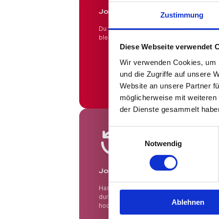
Jobs in Branchen!
Zustimmung
Du fühlst Dich wohl in Deinem Beruf und 
bleiben? Hier findest Du das gesamte An
Diese Webseite verwendet 
Wir verwenden Cookies, um I
und die Zugriffe auf unsere 
Website an unsere Partner fü
möglicherweise mit weiteren
der Dienste gesammelt habe
Jobsuche andersrum
Einwilligungsauswahl
Notwendig
Jobsuche andersrum!
Hast Du keine Lust und Zeit, auf Jobbörs
durchsuchen? Teste die "Jobsuche ander
Ablehnen
hoch und lasse Dir Jobs vorschlagen, die