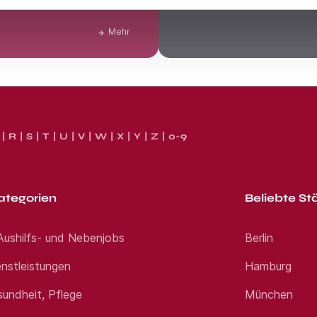
Klarheit über Deinen tatsächl
Mehr
R
S
T
U
V
W
X
Y
Z
0-9
ategorien
Beliebte St
 Aushilfs- und Nebenjobs
Berlin
nstleistungen
Hamburg
sundheit, Pflege
München