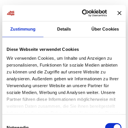
Zustimmung
Details
Über Cookies
Diese Webseite verwendet Cookies
Wir verwenden Cookies, um Inhalte und Anzeigen zu
personalisieren, Funktionen für soziale Medien anbieten
zu können und die Zugriffe auf unsere Website zu
analysieren. Außerdem geben wir Informationen zu Ihrer
Verwendung unserer Website an unsere Partner für
soziale Medien, Werbung und Analysen weiter. Unsere
Partner führen diese Informationen möglicherweise mit
weiteren Daten zusammen, die Sie ihnen bereitgestellt
haben oder die sie im Rahmen Ihrer Nutzung der Dienste
Application error: a
client
-side exception has occurred while
gesammelt haben.
Einwilligungsauswahl
Notwendig
loading
jobninja.com
(see the
browser console
for more