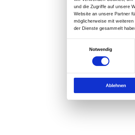
und die Zugriffe auf unsere 
Website an unsere Partner fü
Application error: a
client
-side 
möglicherweise mit weiteren
der Dienste gesammelt habe
Einwilligungsauswahl
Notwendig
Ablehnen