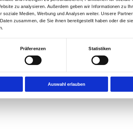
Website zu analysieren. Außerdem geben wir Informationen zu I
r soziale Medien, Werbung und Analysen weiter. Unsere Partner
exception has occurred while loading
jobninja.com
(see the
browse
 Daten zusammen, die Sie ihnen bereitgestellt haben oder die s
n.
Präferenzen
Statistiken
Auswahl erlauben