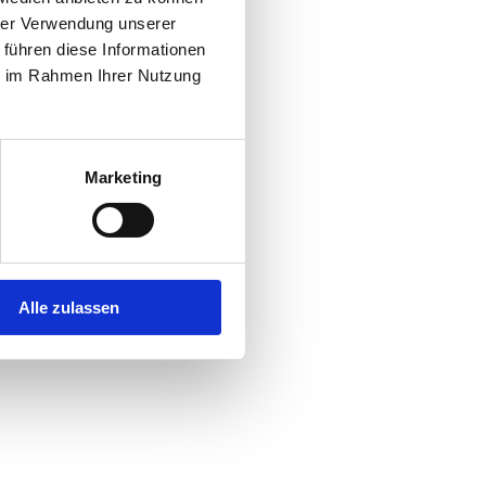
hrer Verwendung unserer
 führen diese Informationen
r console
for more information).
ie im Rahmen Ihrer Nutzung
Marketing
Alle zulassen