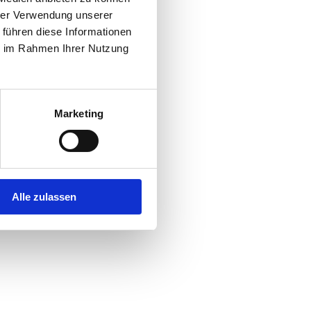
hrer Verwendung unserer
 führen diese Informationen
r console
for more information).
ie im Rahmen Ihrer Nutzung
Marketing
Alle zulassen