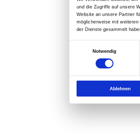
und die Zugriffe auf unsere 
Website an unsere Partner fü
Application error: a
client
-side 
möglicherweise mit weiteren
der Dienste gesammelt habe
Einwilligungsauswahl
Notwendig
Ablehnen