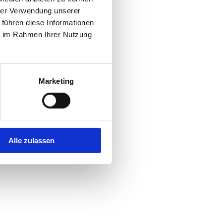
hrer Verwendung unserer
 führen diese Informationen
r console
for more information).
ie im Rahmen Ihrer Nutzung
Marketing
Alle zulassen