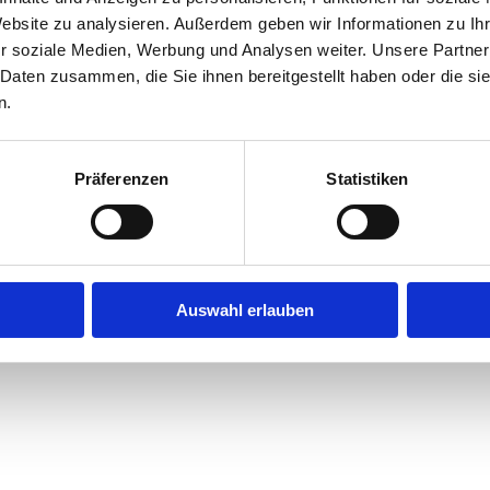
Website zu analysieren. Außerdem geben wir Informationen zu I
r soziale Medien, Werbung und Analysen weiter. Unsere Partner
exception has occurred while loading
jobninja.com
(see the
browse
 Daten zusammen, die Sie ihnen bereitgestellt haben oder die s
n.
Präferenzen
Statistiken
Auswahl erlauben