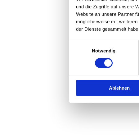
und die Zugriffe auf unsere 
Website an unsere Partner fü
Application error: a
client
-side 
möglicherweise mit weiteren
der Dienste gesammelt habe
Einwilligungsauswahl
Notwendig
Ablehnen