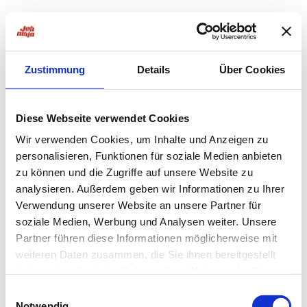
Zustimmung
Details
Über Cookies
Diese Webseite verwendet Cookies
Wir verwenden Cookies, um Inhalte und Anzeigen zu
personalisieren, Funktionen für soziale Medien anbieten
zu können und die Zugriffe auf unsere Website zu
analysieren. Außerdem geben wir Informationen zu Ihrer
Verwendung unserer Website an unsere Partner für
soziale Medien, Werbung und Analysen weiter. Unsere
Partner führen diese Informationen möglicherweise mit
weiteren Daten zusammen, die Sie ihnen bereitgestellt
haben oder die sie im Rahmen Ihrer Nutzung der Dienste
Application error: a
client
-side exception has occurred while
gesammelt haben.
Einwilligungsauswahl
Notwendig
loading
jobninja.com
(see the
browser console
for more