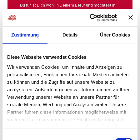
Du fühlst Dich wohl in Deinem Beruf und möchtest in
Deiner Branche bleiben? Hier findest Du das gesamte
Angebot aus Deiner Branche.
Mehr
Zustimmung
Details
Über Cookies
Jobs in der Nähe
Diese Webseite verwendet Cookies
Wir verwenden Cookies, um Inhalte und Anzeigen zu
personalisieren, Funktionen für soziale Medien anbieten
Jobs in der Nähe!
zu können und die Zugriffe auf unsere Website zu
analysieren. Außerdem geben wir Informationen zu Ihrer
Auf unserer Plattform findest Du eine große Auswahl
an Stellenangeboten, die nach Städten sortiert sind,
Verwendung unserer Website an unsere Partner für
sodass Du gezielt nach Jobs direkt in Deiner Nähe
soziale Medien, Werbung und Analysen weiter. Unsere
suchen kannst. Egal, ob Du eine neue
Partner führen diese Informationen möglicherweise mit
Herausforderung suchst, einen beruflichen Wechsel
planst oder einfach eine Stelle in Deinem aktuellen
weiteren Daten zusammen, die Sie ihnen bereitgestellt
Wohnort bevorzugst – bei uns wirst Du fündig.
haben oder die sie im Rahmen Ihrer Nutzung der Dienste
gesammelt haben.
Mehr
Einwilligungsauswahl