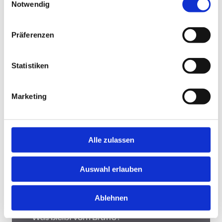
Notwendig
Jobsuche andersrum
Präferenzen
Statistiken
Jobsuche andersrum!
Hast Du keine Lust und Zeit, auf Jobbörsen jede
Marketing
Stellenanzeige zu durchsuchen? Teste die "Jobsuche
andersrum", lade Deinen Lebenslauf hoch und lasse
Dir Jobs vorschlagen, die zu Dir passen.
Mehr
Alle zulassen
Was bleibt vom Brutto?
Auswahl erlauben
Ablehnen
Was bleibt vom Brutto?