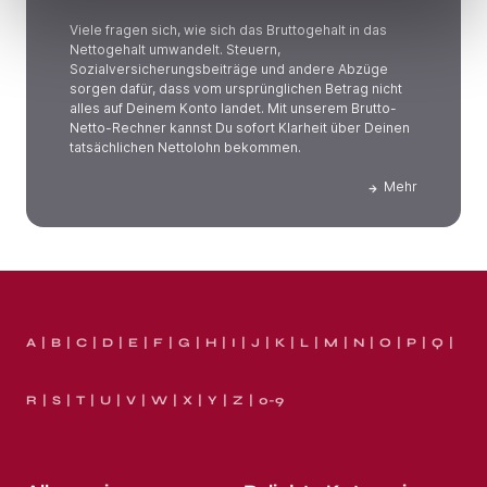
Viele fragen sich, wie sich das Bruttogehalt in das
Nettogehalt umwandelt. Steuern,
Sozialversicherungsbeiträge und andere Abzüge
sorgen dafür, dass vom ursprünglichen Betrag nicht
alles auf Deinem Konto landet. Mit unserem Brutto-
Netto-Rechner kannst Du sofort Klarheit über Deinen
tatsächlichen Nettolohn bekommen.
Mehr
A
B
C
D
E
F
G
H
I
J
K
L
M
N
O
P
Q
R
S
T
U
V
W
X
Y
Z
0-9