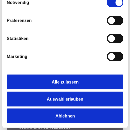
Notwendig
Jobsuche andersrum
Präferenzen
Statistiken
Jobsuche andersrum!
Hast Du keine Lust und Zeit, auf Jobbörsen jede
Marketing
Stellenanzeige zu durchsuchen? Teste die "Jobsuche
andersrum", lade Deinen Lebenslauf hoch und lasse
Dir Jobs vorschlagen, die zu Dir passen.
Mehr
Alle zulassen
Was bleibt vom Brutto?
Auswahl erlauben
Ablehnen
Was bleibt vom Brutto?