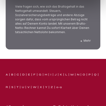
Viele fragen sich, wie sich das Bruttogehalt in das
Nettogehalt umwandelt. Steuern,
Sozialversicherungsbeiträge und andere Abzüge
sorgen dafür, dass vom ursprünglichen Betrag nicht
alles auf Deinem Konto landet. Mit unserem Brutto-
Netto-Rechner kannst Du sofort Klarheit über Deinen
tatsächlichen Nettolohn bekommen.
Mehr
A
B
C
D
E
F
G
H
I
J
K
L
M
N
O
P
Q
R
S
T
U
V
W
X
Y
Z
0-9