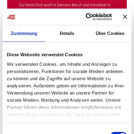
Du fühlst Dich wohl in Deinem Beruf und möchtest in
Deiner Branche bleiben? Hier findest Du das gesamte
Angebot aus Deiner Branche.
Mehr
Zustimmung
Details
Über Cookies
Jobs in der Nähe
Diese Webseite verwendet Cookies
Wir verwenden Cookies, um Inhalte und Anzeigen zu
personalisieren, Funktionen für soziale Medien anbieten
Jobs in der Nähe!
zu können und die Zugriffe auf unsere Website zu
analysieren. Außerdem geben wir Informationen zu Ihrer
Auf unserer Plattform findest Du eine große Auswahl
an Stellenangeboten, die nach Städten sortiert sind,
Verwendung unserer Website an unsere Partner für
sodass Du gezielt nach Jobs direkt in Deiner Nähe
soziale Medien, Werbung und Analysen weiter. Unsere
suchen kannst. Egal, ob Du eine neue
Partner führen diese Informationen möglicherweise mit
Herausforderung suchst, einen beruflichen Wechsel
planst oder einfach eine Stelle in Deinem aktuellen
weiteren Daten zusammen, die Sie ihnen bereitgestellt
Wohnort bevorzugst – bei uns wirst Du fündig.
haben oder die sie im Rahmen Ihrer Nutzung der Dienste
gesammelt haben.
Mehr
Einwilligungsauswahl