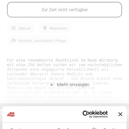
Zur Zeit nicht verfügbar
Vollzeit
Mannheim
Medizin, Gesundheit, Pflege
Für eine renommierte Akutklinik im Raum Würzburg
mit etwa 250 Betten suchen wir zum nächstmöglichen
Zeitpunkt eine engagierte Persönlichkeit als
Leitender Oberarzt Innere Medizin und
Gastroenterologie (m/w/d) . Die Klinik bietet eine
umfassende Versorgung im Bereich der Inneren
Mehr anzeigen
Medizin und deckt ein breites Spektrum
internistischer Krankheitsbilder ab. In dieser
Schlüsselposition übernehmen Sie die klinische
Verantwortung, steuern diagnostische und
therapeutische Abläufe und stellen eine
hochwertige, patientenorientierte Behandlung
sicher. Gleichzeitig wirken Sie aktiv an der
Weiterentwicklung des Fachbereichs mit, setzen
fachliche Impulse, optimieren Strukturen und
Du möchtest Jobs, die zu Dir passen?