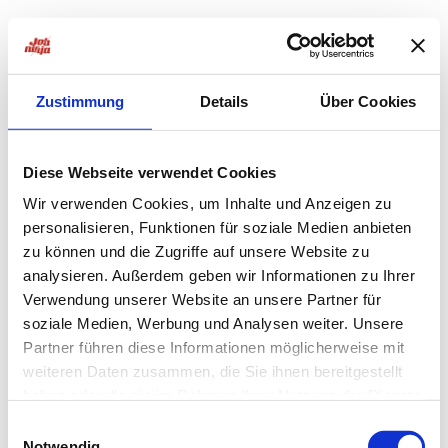
Zustimmung
Details
Über Cookies
Diese Webseite verwendet Cookies
Wir verwenden Cookies, um Inhalte und Anzeigen zu
personalisieren, Funktionen für soziale Medien anbieten
zu können und die Zugriffe auf unsere Website zu
analysieren. Außerdem geben wir Informationen zu Ihrer
Verwendung unserer Website an unsere Partner für
soziale Medien, Werbung und Analysen weiter. Unsere
Partner führen diese Informationen möglicherweise mit
weiteren Daten zusammen, die Sie ihnen bereitgestellt
haben oder die sie im Rahmen Ihrer Nutzung der Dienste
Application error: a
client
-side exception has occurred while
gesammelt haben.
Einwilligungsauswahl
Notwendig
loading
jobninja.com
(see the
browser console
for more