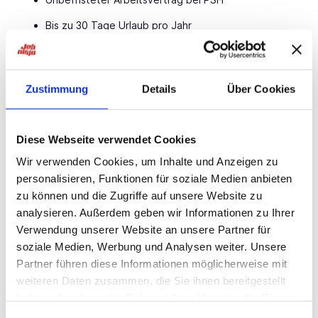
Bis zu 30 Tage Urlaub pro Jahr
Möglichkeit einer wöchentlichen Abschlagszahlung
Übertarifliche Bezahlung, Urlaubs- & Weihnachtsgeld
Zustimmung
Details
Über Cookies
Weiterbildungen auf Kosten des Arbeitgebers
Übernahmemöglichkeit beim Kundenbetrieb
Diese Webseite verwendet Cookies
Persönliche Betreuung durch dein PSH-Team vor Ort
Wir verwenden Cookies, um Inhalte und Anzeigen zu
personalisieren, Funktionen für soziale Medien anbieten
Teamgeist & gelebte Loyalität im täglichen
Miteinander
zu können und die Zugriffe auf unsere Website zu
analysieren. Außerdem geben wir Informationen zu Ihrer
Ansprechpartner
Verwendung unserer Website an unsere Partner für
soziale Medien, Werbung und Analysen weiter. Unsere
Philipp Rauer
Partner führen diese Informationen möglicherweise mit
Recruiting
weiteren Daten zusammen, die Sie ihnen bereitgestellt
+49 4403 9998402
haben oder die sie im Rahmen Ihrer Nutzung der Dienste
Personal Service PSH Ammerland GmbH
gesammelt haben.