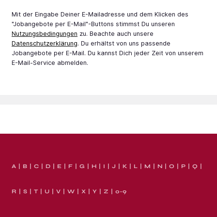
Mit der Eingabe Deiner E-Mail­adresse und dem Klicken des
"Jobangebote per E-Mail"-Buttons stimmst Du unseren
Nutzungsbedingungen
zu. Beachte auch unsere
Datenschutzerklärung
. Du erhältst von uns passende
Jobangebote per E-Mail. Du kannst Dich jeder Zeit von unserem
E-Mail-Service abmelden.
A
B
C
D
E
F
G
H
I
J
K
L
M
N
O
P
Q
R
S
T
U
V
W
X
Y
Z
0-9