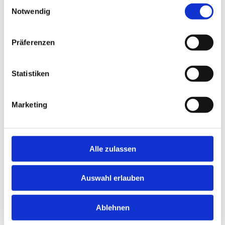
Einwilligungsauswahl
Georgstraße 2
Notwendig
26160 Bad Zwischenahn
Hier kannst du dich per WhatsApp bewerben:
Präferenzen
+4915209305841
Statistiken
Jetzt schnell bewerben
Marketing
Merken
Alle zulassen
Standort:
Bad Zwischenahn
Auswahl erlauben
Ablehnen