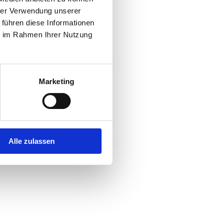
hrer Verwendung unserer
 führen diese Informationen
r console
for more information).
ie im Rahmen Ihrer Nutzung
Marketing
Alle zulassen