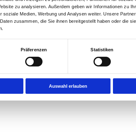
Website zu analysieren. Außerdem geben wir Informationen zu I
r soziale Medien, Werbung und Analysen weiter. Unsere Partner
exception has occurred while loading
jobninja.com
(see the
browse
 Daten zusammen, die Sie ihnen bereitgestellt haben oder die s
n.
Präferenzen
Statistiken
Auswahl erlauben