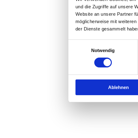
und die Zugriffe auf unsere 
Website an unsere Partner fü
Application error: a
client
-side 
möglicherweise mit weiteren
der Dienste gesammelt habe
Einwilligungsauswahl
Notwendig
Ablehnen