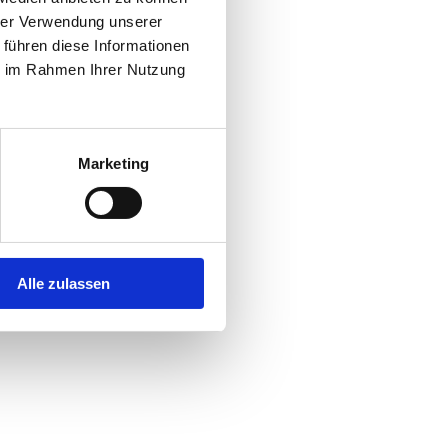
hrer Verwendung unserer
 führen diese Informationen
r console
for more information).
ie im Rahmen Ihrer Nutzung
Marketing
Alle zulassen