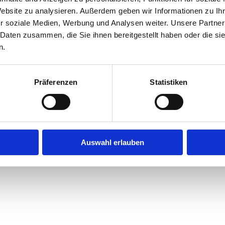
Website zu analysieren. Außerdem geben wir Informationen zu I
r soziale Medien, Werbung und Analysen weiter. Unsere Partner
exception has occurred while loading
jobninja.com
(see the
browse
 Daten zusammen, die Sie ihnen bereitgestellt haben oder die s
n.
Präferenzen
Statistiken
Auswahl erlauben