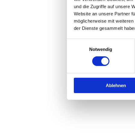
und die Zugriffe auf unsere 
Website an unsere Partner fü
Application error: a
client
-side 
möglicherweise mit weiteren
der Dienste gesammelt habe
Einwilligungsauswahl
Notwendig
Ablehnen