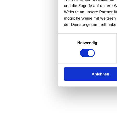
und die Zugriffe auf unsere 
Website an unsere Partner fü
Application error: a
client
-side 
möglicherweise mit weiteren
der Dienste gesammelt habe
Einwilligungsauswahl
Notwendig
Ablehnen