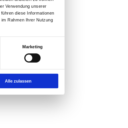
hrer Verwendung unserer
 führen diese Informationen
r console
for more information).
ie im Rahmen Ihrer Nutzung
Marketing
Alle zulassen