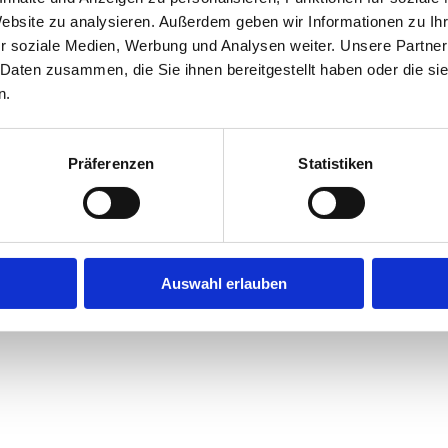
Website zu analysieren. Außerdem geben wir Informationen zu I
r soziale Medien, Werbung und Analysen weiter. Unsere Partner
exception has occurred while loading
jobninja.com
(see the
browse
 Daten zusammen, die Sie ihnen bereitgestellt haben oder die s
n.
Präferenzen
Statistiken
Auswahl erlauben