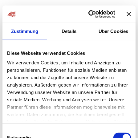
Zustimmung
Details
Über Cookies
Diese Webseite verwendet Cookies
Wir verwenden Cookies, um Inhalte und Anzeigen zu
personalisieren, Funktionen für soziale Medien anbieten
zu können und die Zugriffe auf unsere Website zu
analysieren. Außerdem geben wir Informationen zu Ihrer
Verwendung unserer Website an unsere Partner für
soziale Medien, Werbung und Analysen weiter. Unsere
Partner führen diese Informationen möglicherweise mit
weiteren Daten zusammen, die Sie ihnen bereitgestellt
haben oder die sie im Rahmen Ihrer Nutzung der Dienste
Application error: a
client
-side exception has occurred while
gesammelt haben.
Einwilligungsauswahl
Notwendig
loading
jobninja.com
(see the
browser console
for more