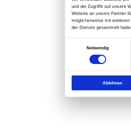
und die Zugriffe auf unsere 
Website an unsere Partner fü
Application error: a
client
-side 
möglicherweise mit weiteren
der Dienste gesammelt habe
Einwilligungsauswahl
Notwendig
Ablehnen