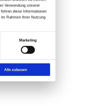
hrer Verwendung unserer
 führen diese Informationen
r console
for more information).
ie im Rahmen Ihrer Nutzung
Marketing
Alle zulassen