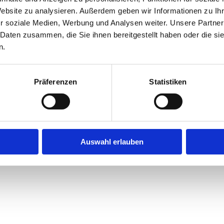
Website zu analysieren. Außerdem geben wir Informationen zu I
r soziale Medien, Werbung und Analysen weiter. Unsere Partner
exception has occurred while loading
jobninja.com
(see the
browse
 Daten zusammen, die Sie ihnen bereitgestellt haben oder die s
n.
Präferenzen
Statistiken
Auswahl erlauben