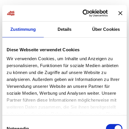
Zustimmung
Details
Über Cookies
Diese Webseite verwendet Cookies
Wir verwenden Cookies, um Inhalte und Anzeigen zu
personalisieren, Funktionen für soziale Medien anbieten
zu können und die Zugriffe auf unsere Website zu
analysieren. Außerdem geben wir Informationen zu Ihrer
Verwendung unserer Website an unsere Partner für
soziale Medien, Werbung und Analysen weiter. Unsere
Partner führen diese Informationen möglicherweise mit
weiteren Daten zusammen, die Sie ihnen bereitgestellt
haben oder die sie im Rahmen Ihrer Nutzung der Dienste
Application error: a
client
-side exception has occurred while
gesammelt haben.
Einwilligungsauswahl
Notwendig
loading
jobninja.com
(see the
browser console
for more