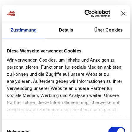
Zustimmung
Details
Über Cookies
Diese Webseite verwendet Cookies
Wir verwenden Cookies, um Inhalte und Anzeigen zu
personalisieren, Funktionen für soziale Medien anbieten
zu können und die Zugriffe auf unsere Website zu
analysieren. Außerdem geben wir Informationen zu Ihrer
Verwendung unserer Website an unsere Partner für
soziale Medien, Werbung und Analysen weiter. Unsere
Partner führen diese Informationen möglicherweise mit
weiteren Daten zusammen, die Sie ihnen bereitgestellt
haben oder die sie im Rahmen Ihrer Nutzung der Dienste
Application error: a
client
-side exception has occurred while
gesammelt haben.
Einwilligungsauswahl
Notwendig
loading
jobninja.com
(see the
browser console
for more