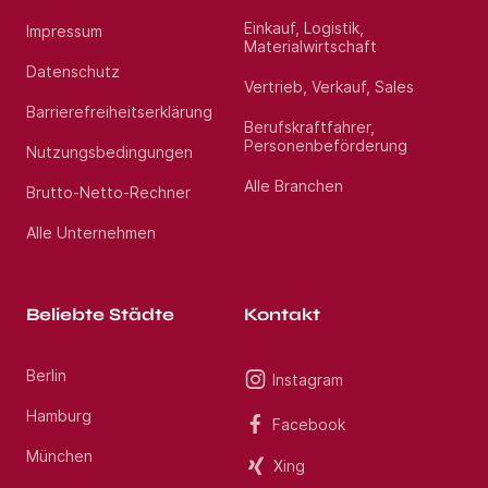
Profil
Einkauf, Logistik,
Impressum
Materialwirtschaft
Mehrjährige Erfahrung im Vertrieb oder Key Account
Datenschutz
Management, idealerweise im Reitsport-, Sport- oder
Vertrieb, Verkauf, Sales
Lifestylebereich
Barrierefreiheitserklärung
Ausgeprägte Vertriebsstärke und
Berufskraftfahrer,
Verhandlungsgeschick
Personenbeförderung
Nutzungsbedingungen
Hohe Kundenorientierung
Online-Affinität und Verständnis für digitale
Alle Branchen
Brutto-Netto-Rechner
Vertriebs- und Marketingkanäle
Reisebereitschaft von ca. 50 % der Arbeitszeit
Alle Unternehmen
Strukturierte, eigenständige und zielorientierte
Arbeitsweise
Sehr gute Kommunikationsfähigkeiten und sicheres
Auftreten
Beliebte Städte
Kontakt
Sehr gute Englischkenntnisse
Berlin
Instagram
Wir bieten
Hamburg
Facebook
Abwechslungsreiche und spannende Aufgaben im
München
Xing
Vertrieb, in die Sie Ihr Fachwissen einbringen und