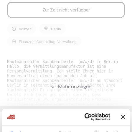
Zur Zeit nicht verfügbar
Vollzeit
Berlin
Finanzen, Controlling, Verwaltung
Kaufmännischer Sachbearbeiter (m/w/d) in Berlin
Hallo, die Vermittlungsmanufaktur ist eine
Personalvermittlung. Ich stelle Ihnen hier im
Kundenauftrag einen spannenden Job als
Kaufmännischer Sachbearbeiter (m/w/d) am Standort
Berlin in Festanstellung vor. Sie möchten Ihre
Mehr anzeigen
kaufmännische Erfahrung in einem vielseitigen
Umfeld einbringen und dafür sorgen, dass
administrative und organisatorische Prozesse
zuverlässig laufen? Dann erwartet Sie hier eine
verantwortungsvolle Aufgabe mit klaren Abläufen,
kurzen Entscheidungswegen und einem
wertschätzenden Arbeitsumfeld. In dieser Position
arbeiten Sie an der Schnittstelle zwischen
Rechnungswesen, Administration und Service. Sie
Du möchtest Jobs, die zu Dir passen?