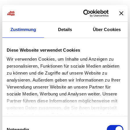
Zustimmung
Details
Über Cookies
Diese Webseite verwendet Cookies
Wir verwenden Cookies, um Inhalte und Anzeigen zu
personalisieren, Funktionen für soziale Medien anbieten
zu können und die Zugriffe auf unsere Website zu
analysieren. Außerdem geben wir Informationen zu Ihrer
Verwendung unserer Website an unsere Partner für
soziale Medien, Werbung und Analysen weiter. Unsere
Partner führen diese Informationen möglicherweise mit
weiteren Daten zusammen, die Sie ihnen bereitgestellt
haben oder die sie im Rahmen Ihrer Nutzung der Dienste
Application error: a
client
-side exception has occurred while
gesammelt haben.
Einwilligungsauswahl
Notwendig
loading
jobninja.com
(see the
browser console
for more