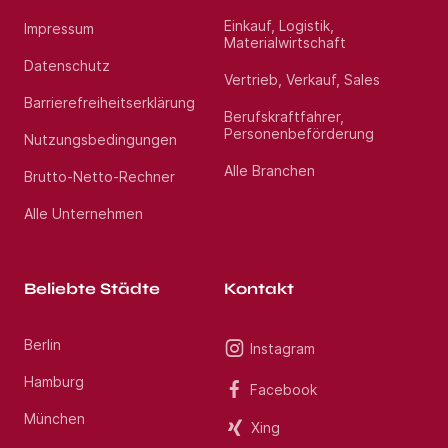
Nachkalkulationen
Einkauf, Logistik,
Gemeinsame Planung der Umsatzziele und deren
Impressum
Materialwirtschaft
vertriebsunterstützenden Maßnahmen
Datenschutz
Vertrieb, Verkauf, Sales
Barrierefreiheitserklärung
Dein Profil:
Berufskraftfahrer,
Personenbeförderung
Nutzungsbedingungen
Eine abgeschlossene Ausbildung, z. B. zur/zum
Alle Branchen
Brutto-Netto-Rechner
Kauffrau/Kaufmann - Spedition und
Logistikdienstleistung bzw. Kurier-, Express- und
Postdienstleistungen,
Alle Unternehmen
Industriekauffrau/Industriekaufmann oder Fachkraft
Lagerlogistik, und erste Berufserfahrung im Vertrieb –
bestenfalls bei Logistikunternehmen
Ausgeprägte Kommunikationsstärke mit sehr guten
Beliebte Städte
Kontakt
Deutschkenntnissen (C2 Level)
Verhandlungsgeschick, Kundenorientierung, Lust auf
telefonische Beratung und Teamarbeit
Berlin
Instagram
Interesse an innerbetrieblicher Weiterentwicklung
zum Außendienst
Hamburg
Facebook
Besitz eines Führerscheins der Klasse B
München
Xing