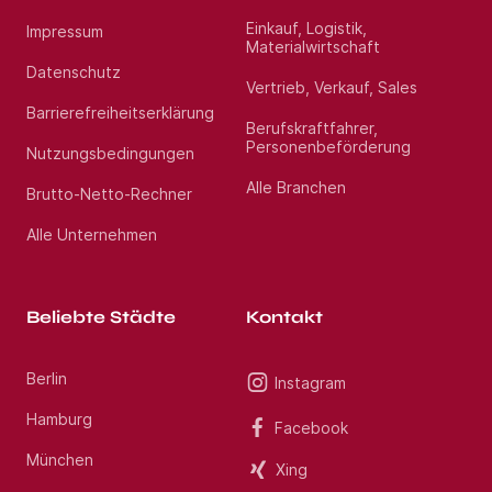
Schritt für Schritt übernehmen Sie eigene
Einkauf, Logistik,
Impressum
Kundenverantwortung und entwickeln sich fachlich
Materialwirtschaft
weiter.
Datenschutz
Vertrieb, Verkauf, Sales
Barrierefreiheitserklärung
Berufskraftfahrer,
Ihr Profil
Personenbeförderung
Nutzungsbedingungen
Erfolgreich abgeschlossene Ausbildung zum
Alle Branchen
Brutto-Netto-Rechner
Kaufmann für Versicherungen und Finanzen (m/w/d)
oder vergleichbare Qualifikation.
Alle Unternehmen
Erste Berufserfahrung in der Versicherungsbranche
oder ein entsprechender Studienabschluss.
Interesse an industriellen Risiken und komplexen
Versicherungslösungen.
Beliebte Städte
Kontakt
Sorgfältige, strukturierte und serviceorientierte
Arbeitsweise.
Freude an Teamarbeit und Kundenkontakt.
Berlin
Instagram
Gute Englischkenntnisse sind von Vorteil.
Hamburg
Facebook
München
Darauf können Sie sich freuen
Xing