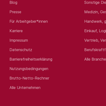
Blog
Sonstige Die
Junior Account 
Presse
Medizin, Ge
Für Arbeitgeber*innen
Handwerk, g
Ihre Aufgaben
Karriere
Einkauf, Log
Sie möchten sich im Bereich Industri
unterstützen wir Sie mit einer struktur
Impressum
Vertrieb, Ve
Sie unterstützen bei der Betreuu
Datenschutz
Berufskraft
Gemeinsam mit erfahrenen Kolleg
Sie bearbeiten Versicherungsver
Barrierefreiheitserklärung
Alle Branch
Sie unterstützen bei Ausschreib
Nutzungsbedingungen
Sie arbeiten eng mit Kundenbetr
Schritt für Schritt übernehmen S
Brutto-Netto-Rechner
Alle Unternehmen
Ihr Profil
Erfolgreich abgeschlossene Ausb