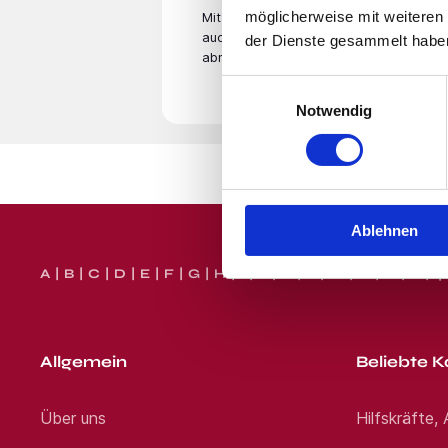
möglicherweise mit weiteren
Mit der Eingabe Deiner E-Mail­adresse
auch unsere
Datenschutzerklärung
. Du
der Dienste gesammelt habe
abmelden.
Einwilligungsauswahl
Notwendig
Ablehnen
Versichern heißt Vert
A
B
C
D
E
F
G
H
I
J
K
L
M
N
O
P
Q
Seit über 165 Jahren vertrauen unser
Unternehmensgruppe der Versicherungsw
einem breiten Leistungs- und Services
Allgemein
Beliebte K
Versicherungsvermittlern in Deutschlan
Für eine unserer Tochtergesellschaft
Über uns
Hilfskräfte,
suchen wir Sie als