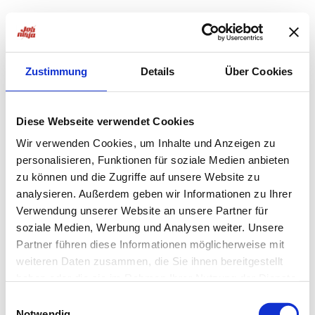
Zustimmung
Details
Über Cookies
Diese Webseite verwendet Cookies
Wir verwenden Cookies, um Inhalte und Anzeigen zu
personalisieren, Funktionen für soziale Medien anbieten
zu können und die Zugriffe auf unsere Website zu
analysieren. Außerdem geben wir Informationen zu Ihrer
Verwendung unserer Website an unsere Partner für
soziale Medien, Werbung und Analysen weiter. Unsere
Partner führen diese Informationen möglicherweise mit
weiteren Daten zusammen, die Sie ihnen bereitgestellt
haben oder die sie im Rahmen Ihrer Nutzung der Dienste
Application error: a
client
-side exception has occurred while
gesammelt haben.
Einwilligungsauswahl
Notwendig
loading
jobninja.com
(see the
browser console
for more