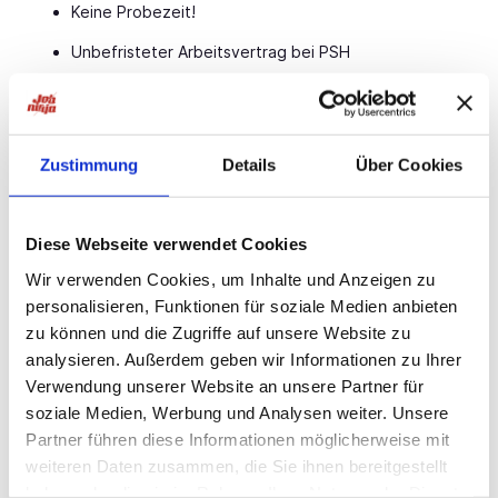
Keine Probezeit!
Unbefristeter Arbeitsvertrag bei PSH
Bis zu 30 Tage Urlaub pro Jahr
Möglichkeit einer wöchentlichen Abschlagszahlung
Zustimmung
Details
Über Cookies
Übertarifliche Bezahlung, Urlaubs- & Weihnachtsgeld
Weiterbildungen auf Kosten des Arbeitgebers
Diese Webseite verwendet Cookies
Übernahmemöglichkeit beim Kundenbetrieb
Wir verwenden Cookies, um Inhalte und Anzeigen zu
Persönliche Betreuung durch dein PSH-Team vor Ort
personalisieren, Funktionen für soziale Medien anbieten
Teamgeist & gelebte Loyalität im täglichen
zu können und die Zugriffe auf unsere Website zu
Miteinander
analysieren. Außerdem geben wir Informationen zu Ihrer
Verwendung unserer Website an unsere Partner für
Ansprechpartner
soziale Medien, Werbung und Analysen weiter. Unsere
Partner führen diese Informationen möglicherweise mit
Fatma Bayramcavus
weiteren Daten zusammen, die Sie ihnen bereitgestellt
Personaldisponentin
haben oder die sie im Rahmen Ihrer Nutzung der Dienste