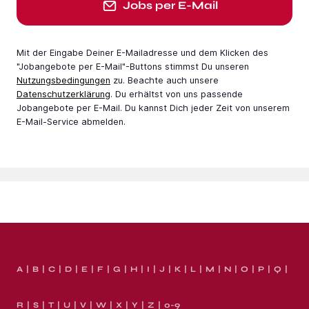
Jobs per E-Mail
Mit der Eingabe Deiner E-Mail­adresse und dem Klicken des
"Jobangebote per E-Mail"-Buttons stimmst Du unseren
Nutzungsbedingungen
zu. Beachte auch unsere
Datenschutzerklärung
. Du erhältst von uns passende
Jobangebote per E-Mail. Du kannst Dich jeder Zeit von unserem
E-Mail-Service abmelden.
A
B
C
D
E
F
G
H
I
J
K
L
M
N
O
P
Q
R
S
T
U
V
W
X
Y
Z
0-9